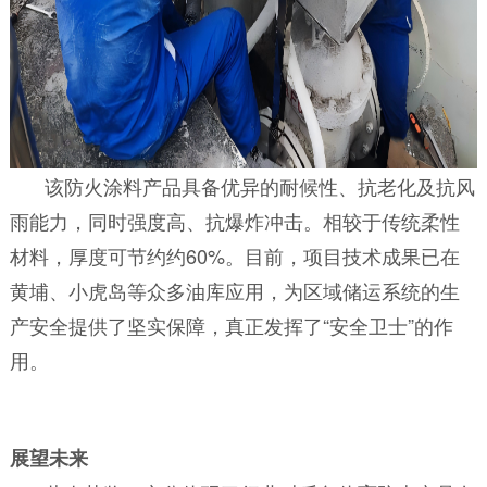
该防火涂料产品具备优异的耐候性、抗老化及抗风
雨能力，同时强度高、抗爆炸冲击。相较于传统柔性
材料，厚度可节约约60%。目前，项目技术成果已在
黄埔、小虎岛等众多油库应用，为区域储运系统的生
产安全提供了坚实保障，真正发挥了“安全卫士”的作
用。
展望未来