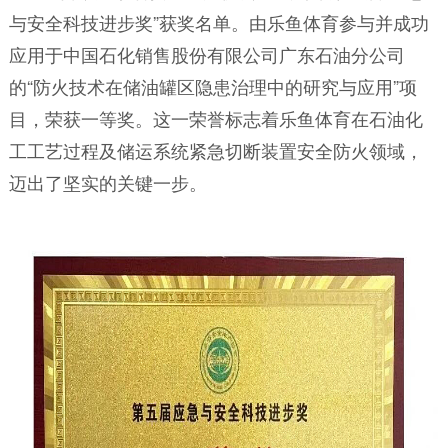
与安全科技进步奖”获奖名单。由乐鱼体育参与并成功
应用于中国石化销售股份有限公司广东石油分公司
的“防火技术在储油罐区隐患治理中的研究与应用”项
目，荣获一等奖。这一荣誉标志着乐鱼体育在石油化
工工艺过程及储运系统紧急切断装置安全防火领域，
迈出了坚实的关键一步。