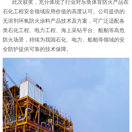
此次获奖，充分体现了行业对乐鱼体育防火产品在
石化工程安全领域应用价值的高度认可。公司提供的
无溶剂环氧防火涂料产品技术及方案，可广泛适配各
类石化工程、电力工程、海上采钻平台、船舶等高危
防火场景，持续为我国石化、电力、船舶等领域的安
全防护提供可靠的技术保障。