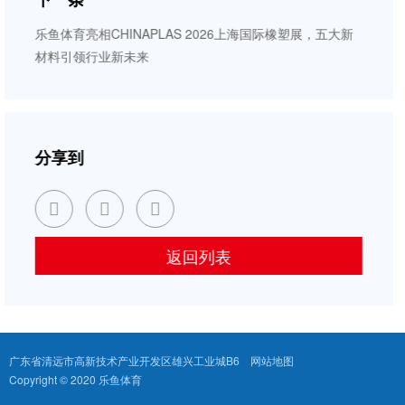
乐鱼体育亮相CHINAPLAS 2026上海国际橡塑展，五大新
材料引领行业新未来
分享到



返回列表
广东省清远市高新技术产业开发区雄兴工业城B6
网站地图
Copyright © 2020 乐鱼体育