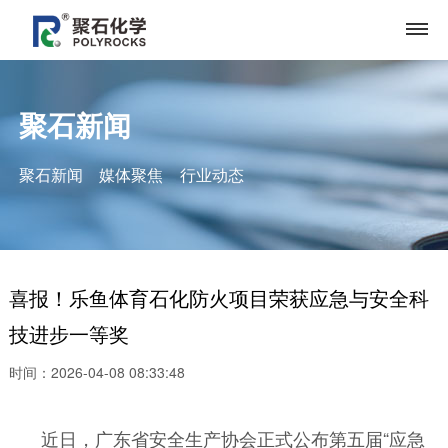
聚石新闻
聚石新闻
媒体聚焦
行业动态
喜报！乐鱼体育石化防火项目荣获应急与安全科
技进步一等奖
时间：2026-04-08 08:33:48
近日，广东省安全生产协会正式公布第五届“应急